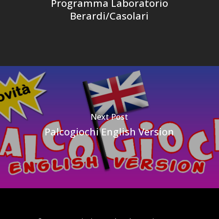
Programma Laboratorio
Berardi/Casolari
Next Post
Palcogiochi English Version